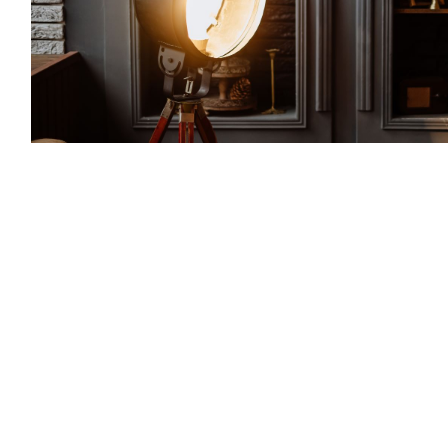
Bloggen is hip
Jep, bloggen is in. Zeker als je mee wil zijn met
je tijd, start je met een blog. Denk maar aan de
talrijke
food bloggers
,
travel bloggers
,
music
bloggers
,
business bloggers
,
fashion
en
beauty
bloggers
die het net overstelpen met hun